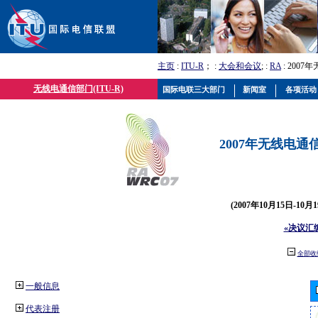
主页
:
ITU-R
； :
大会和会议
; :
RA
: 2007
无线电通信部门(ITU-R)
国际电联三大部门
新闻室
各项活动
2007年无线电通信
(2007年10月15日-10
«决议汇
全部收
一般信息
代表注册