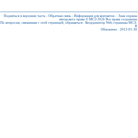
Подняться в верхнюю часть
-
Обратная связь
-
Информация для контактов
-
Знак охраны
авторского права © МСЭ 2026
Все права сохранены
По вопросам, связанным с этой страницей, обращаться :
Координатор Web-страницы МСЭ-
R
Обновлено : 2013-01-30