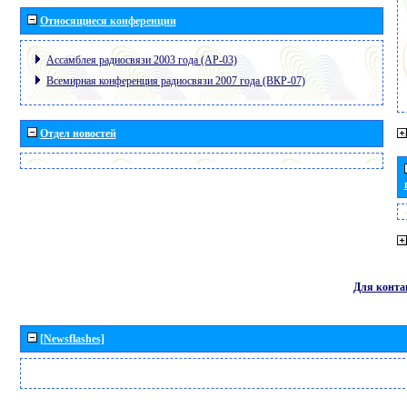
Относящиеся конференции
Ассамблея радиосвязи 2003 года (АР-03)
Всемирная конференция радиосвязи 2007 года (ВКР-07)
Отдел новостей
Для конта
[Newsflashes]