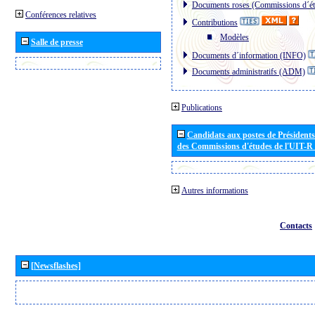
Documents roses (Commissions d´ét
Conférences relatives
Contributions
Modèles
Salle de presse
Documents d´information (INFO)
Documents administratifs (ADM)
Publications
Candidats aux postes de Présidents 
des Commissions d'études de l'UIT-R
Autres informations
Contacts
[Newsflashes]