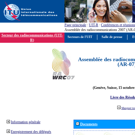
Page principale
:
UIT-R
:
Conférences et réunion
Assemblée des radiocommunications 2007 (AR-
Secteur des radiocommunications (UIT-
Secteurs de l'UIT
Salle de presse
E
R)
Assemblée des radiocom
(AR-07
(Genève, Suisse, 15 octobre
Livre des Résol
Masquer to
Information générale
Documents
Enregistrement des délégués