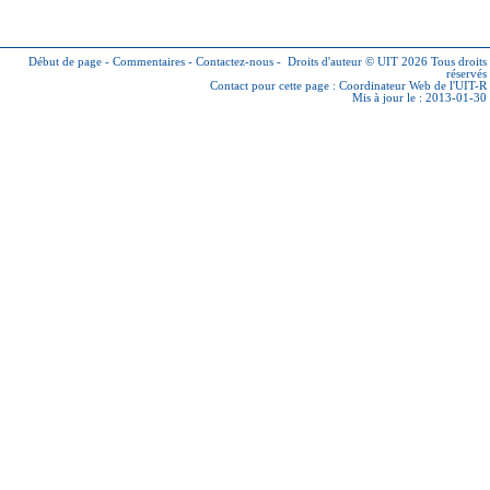
Début de page
-
Commentaires
-
Contactez-nous
-
Droits d'auteur © UIT 2026
Tous droits
réservés
Contact pour cette page :
Coordinateur Web de l'UIT-R
Mis à jour le : 2013-01-30