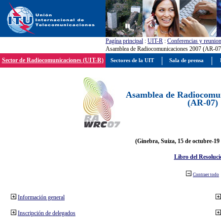
Pagína principal
:
UIT-R
:
Conferencias y reunio
Asamblea de Radiocomunicaciones 2007 (AR-07
Sector de Radiocomunicaciones (UIT-R)
Sectores de la UIT
Sala de prensa
Asamblea de Radiocomun
(AR-07)
(Ginebra, Suiza, 15 de octubre-19
Libro del Resoluci
Contraer todo
Información general
Inscripción de delegados