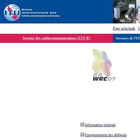
Page principale
:
Secteur des radiocommunications (UIT-R)
Secteurs de l'U
Information générale
Enregistrement des délégués