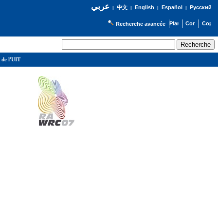
عربي
English
Español
Русский
|
中文
|
|
|
Recherche avancée
 de l'UIT