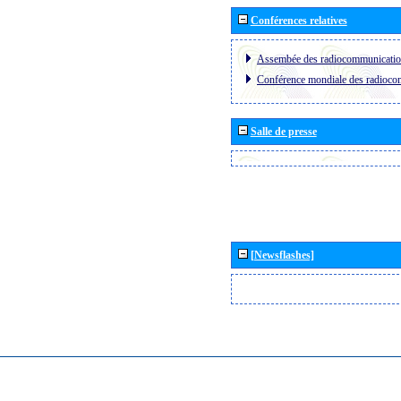
Conférences relatives
Assembée des radiocommunicati
Conférence mondiale des radioc
Salle de presse
[Newsflashes]