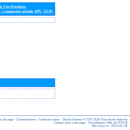
de Vice-Présidents
E, Commission spéciale, RPC, GCR)
ut de page
-
Commentaires
-
Contactez-nous
-
Droits d'auteur © UIT 2026
Tous droits réservés
Contact pour cette page :
Coordinateur Web de l'UIT-R
Mis à jour le : 2013-01-30