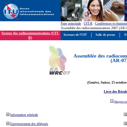
Page principale
:
UIT-R
:
Conférences et réunion
Assemblée des radiocommunications 2007 (AR-
Secteur des radiocommunications (UIT-
Secteurs de l'UIT
Salle de presse
E
R)
Assemblée des radiocom
(AR-07
(Genève, Suisse, 15 octobre
Livre des Résol
Masquer to
Information générale
Enregistrement des délégués