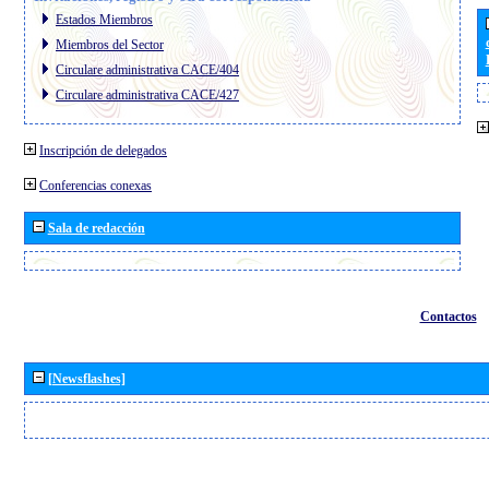
Estados Miembros
Miembros del Sector
Circulare administrativa CACE/404
Circulare administrativa CACE/427
Inscripción de delegados
Conferencias conexas
Sala de redacción
Contactos
[Newsflashes]