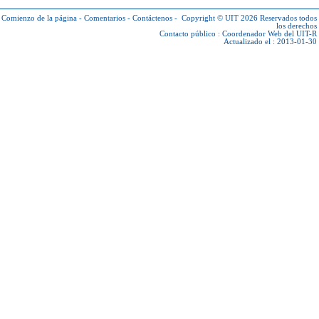
Comienzo de la página
-
Comentarios
-
Contáctenos
-
Copyright © UIT 2026
Reservados todos
los derechos
Contacto público :
Coordenador Web del UIT-R
Actualizado el : 2013-01-30