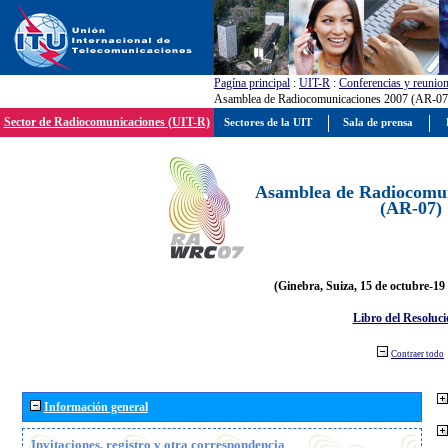
Pagína principal
:
UIT-R
:
Conferencias y reunio
Asamblea de Radiocomunicaciones 2007 (AR-07
Sector de Radiocomunicaciones (UIT-R)
Sectores de la UIT
Sala de prensa
Asamblea de Radiocomun
(AR-07)
(Ginebra, Suiza, 15 de octubre-19
Libro del Resoluci
Contraer todo
Información general
Invitaciones, registro y otra correspondencia