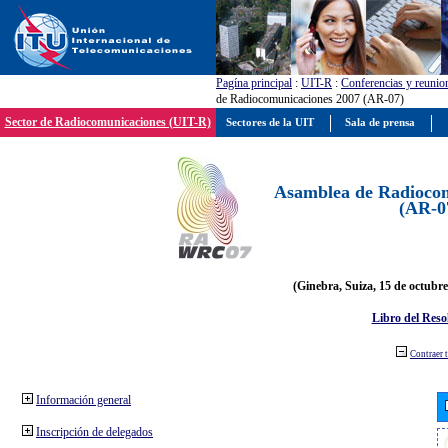
Pagína principal
:
UIT-R
:
Conferencias y reunio
de Radiocomunicaciones 2007 (AR-07)
Sector de Radiocomunicaciones (UIT-R)
Sectores de la UIT
Sala de prensa
Asamblea de Radiocom
(AR-0
(Ginebra, Suiza, 15 de octubre
Libro del Reso
Contraer 
Información general
Inscripción de delegados