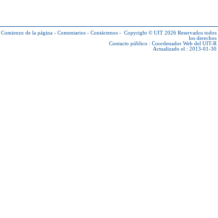
Comienzo de la página
-
Comentarios
-
Contáctenos
-
Copyright © UIT 2026
Reservados todos
los derechos
Contacto público :
Coordenador Web del UIT-R
Actualizado el : 2013-01-30