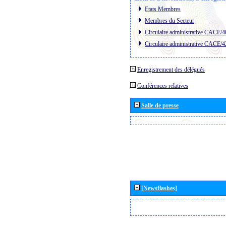
Etats Membres
Membres du Secteur
Circulaire administrative CACE/4
Circulaire administrative CACE/4
Enregistrement des délégués
Conférences relatives
Salle de presse
[Newsflashes]