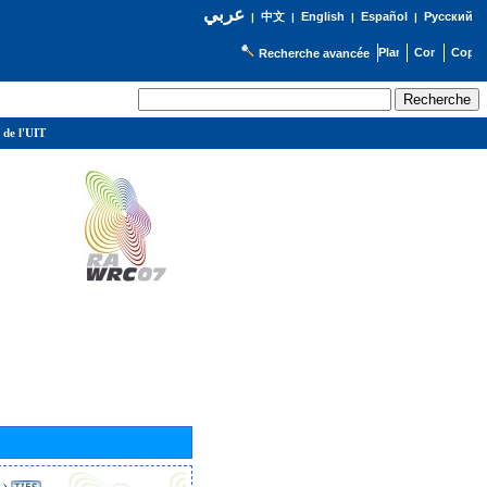
عربي
English
Español
Русский
|
中文
|
|
|
Recherche avancée
 de l'UIT