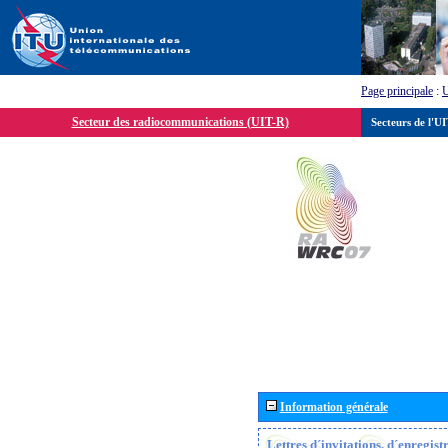
Page principale
:
Secteur des radiocommunications (UIT-R)
Secteurs de l'U
Information générale
Lettres d´invitations, d´enregis