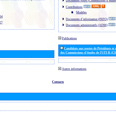
Documents roses (Commissions d´étude
Contributions
Modèles
04
Documents d´information (INFO)
27
Documents administratifs (ADM)
Publications
Candidats aux postes de Présidents et 
des Commissions d'études de l'UIT-R (C
Autres informations
Contacts