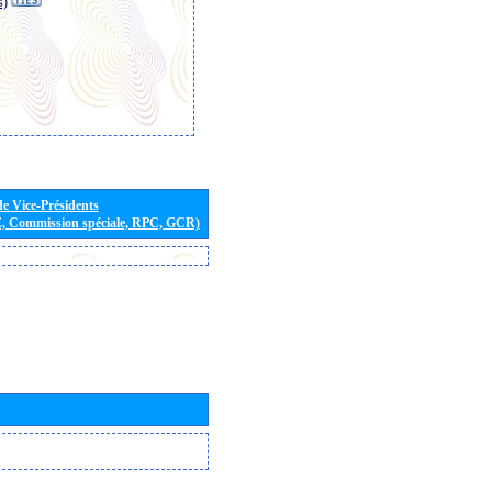
s)
de Vice-Présidents
E, Commission spéciale, RPC, GCR)