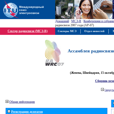
Домашний
:
МСЭ-R
:
Конференции и собрани
радиосвязи 2007 года (АР-07)
Сектор радиосвязи (МСЭ-R)
Секторы МСЭ
Отдел новостей
М
Ассамблея радиосвязи 
(Женева, Швейцария, 15 октября
Сборник рез
Свернуть
Общая информация
Регистрация делегатов