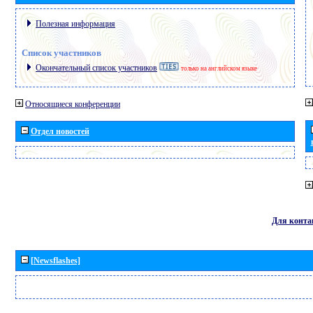
Полезная информация
Список участников
Окончательный список участников
только на английском языке
Относящиеся конференции
Отдел новостей
Для конта
[Newsflashes]