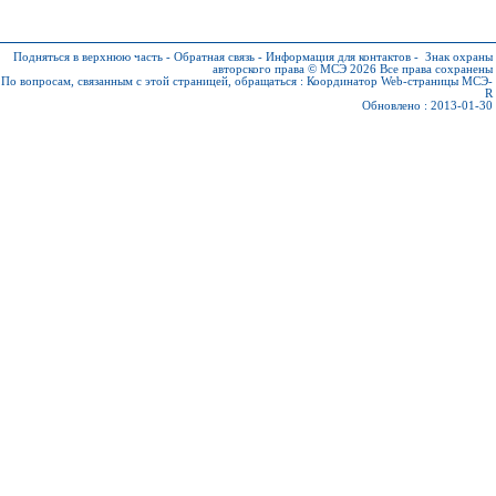
Подняться в верхнюю часть
-
Обратная связь
-
Информация для контактов
-
Знак охраны
авторского права © МСЭ 2026
Все права сохранены
По вопросам, связанным с этой страницей, обращаться :
Координатор Web-страницы МСЭ-
R
Обновлено : 2013-01-30