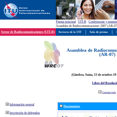
Pagína principal
:
UIT-R
:
Conferencias y reunio
Asamblea de Radiocomunicaciones 2007 (AR-07
Sector de Radiocomunicaciones (UIT-R)
Sectores de la UIT
Sala de prensa
Asamblea de Radiocomun
(AR-07)
(Ginebra, Suiza, 15 de octubre-19
Libro del Resoluci
Contraer todo
Información general
Documentos
Inscripción de delegados