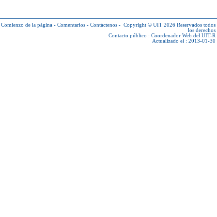
Comienzo de la página
-
Comentarios
-
Contáctenos
-
Copyright © UIT 2026
Reservados todos
los derechos
Contacto público :
Coordenador Web del UIT-R
Actualizado el : 2013-01-30