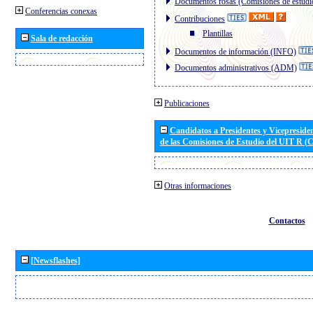
Documentos rosas (Comisiones de estudi
Conferencias conexas
Contribuciones
Plantillas
Sala de redacción
Documentos de información (INFO)
Documentos administrativos (ADM)
Publicaciones
Candidatos a Presidentes y Vicepreside
de las Comisiones de Estudio del UIT R 
Otras informaciones
Contactos
[Newsflashes]