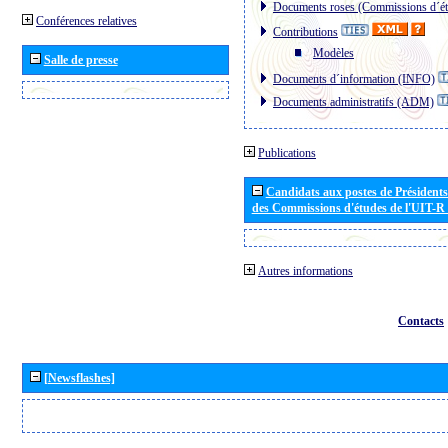
Documents roses (Commissions d´ét
Conférences relatives
Contributions
Modèles
Salle de presse
Documents d´information (INFO)
Documents administratifs (ADM)
Publications
Candidats aux postes de Présidents 
des Commissions d'études de l'UIT-R
Autres informations
Contacts
[Newsflashes]