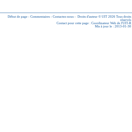
Début de page
-
Commentaires
-
Contactez-nous
-
Droits d'auteur © UIT 2026
Tous droits
réservés
Contact pour cette page :
Coordinateur Web de l'UIT-R
Mis à jour le : 2013-01-30