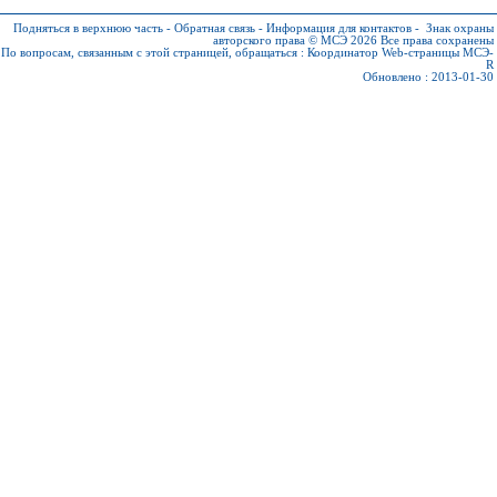
Подняться в верхнюю часть
-
Обратная связь
-
Информация для контактов
-
Знак охраны
авторского права © МСЭ 2026
Все права сохранены
По вопросам, связанным с этой страницей, обращаться :
Координатор Web-страницы МСЭ-
R
Обновлено : 2013-01-30