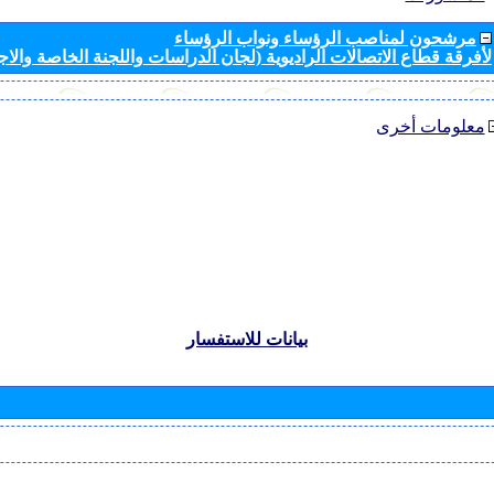
مرشحون لمناصب الرؤساء ونواب الرؤساء
لأفرقة قطاع الاتصالات الراديوية (لجان الدراسات واللجنة الخاصة والا
معلومات أخرى
بيانات للاستفسار