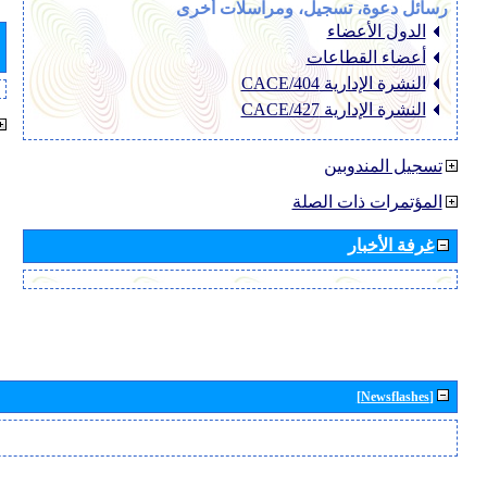
رسائل دعوة، تسجيل، ومراسلات أخرى
الدول الأعضاء
أعضاء القطاعات
النشرة الإدارية CACE/404
النشرة الإدارية CACE/427
تسجيل المندوبين
المؤتمرات ذات الصلة
غرفة الأخبار
[Newsflashes]