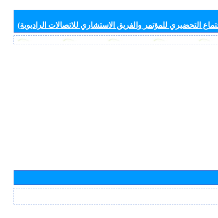
جتماع التحضيري للمؤتمر والفريق الاستشاري للاتصالات الراديوية)