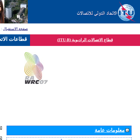
صفحة الاستقبال
:
ق
قطاعات الاتح
قطاع الاتصالات الراديوية (ITU-R)
معلومات عامة