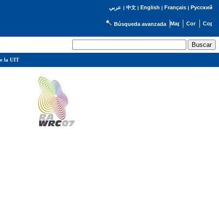
English
Français
Русский
عربي
|
中文
|
|
|
Búsqueda avanzada
e la UIT