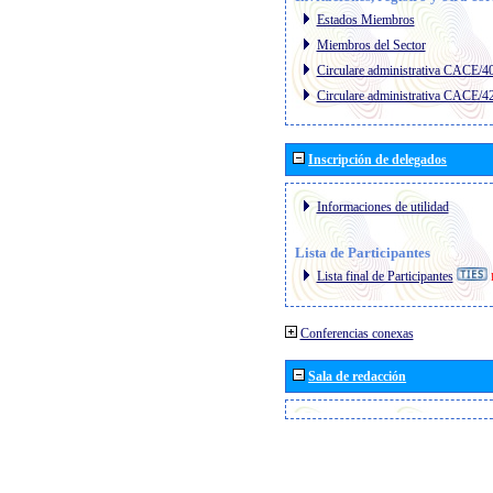
Estados Miembros
Miembros del Sector
Circulare administrativa CACE/4
Circulare administrativa CACE/4
Inscripción de delegados
Informaciones de utilidad
Lista de Participantes
Lista final de Participantes
Conferencias conexas
Sala de redacción