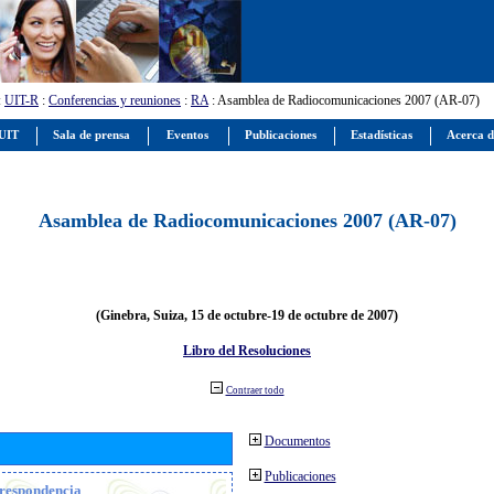
:
UIT-R
:
Conferencias y reuniones
:
RA
: Asamblea de Radiocomunicaciones 2007 (AR-07)
 UIT
Sala de prensa
Eventos
Publicaciones
Estadísticas
Acerca d
Asamblea de Radiocomunicaciones 2007 (AR-07)
(Ginebra, Suiza, 15 de octubre-19 de octubre de 2007)
Libro del Resoluciones
Contraer todo
Documentos
Publicaciones
orrespondencia