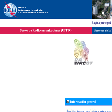
Pagína principal
Sector de Radiocomunicaciones (UIT-R)
Sectores de la
Información general
Invitaciones, registro y otra c