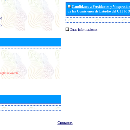
Candidatos a Presidentes y Vicepresid
de las Comisiones de Estudio del UIT R 
04
27
Otras informaciones
Inglés solamente
Contactos