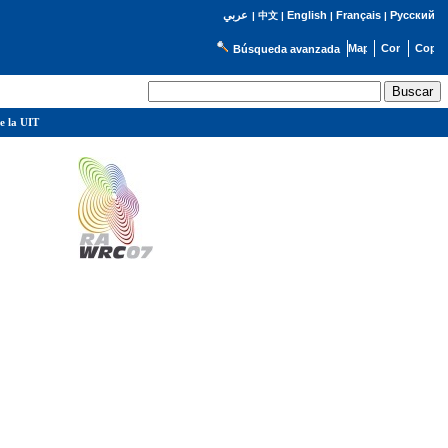
English
Français
Русский
عربي
|
中文
|
|
|
Búsqueda avanzada
e la UIT