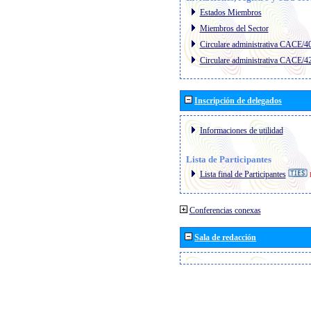
Estados Miembros
Miembros del Sector
Circulare administrativa CACE/4
Circulare administrativa CACE/4
Inscripción de delegados
Informaciones de utilidad
Lista de Participantes
Lista final de Participantes
Conferencias conexas
Sala de redacción