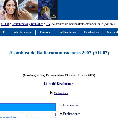
:
UIT-R
:
Conferencias y reuniones
:
RA
: Asamblea de Radiocomunicaciones 2007 (AR-07)
 UIT
Sala de prensa
Eventos
Publicaciones
Estadísticas
Acerca d
Asamblea de Radiocomunicaciones 2007 (AR-07)
(Ginebra, Suiza, 15 de octubre-19 de octubre de 2007)
Libro del Resoluciones
Contraer todo
Documentos
Publicaciones
orrespondencia