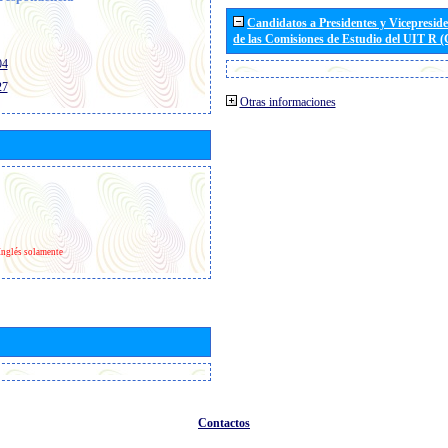
Candidatos a Presidentes y Vicepresid
de las Comisiones de Estudio del UIT R 
04
27
Otras informaciones
Inglés solamente
Contactos