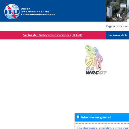
Pagína principal
Sector de Radiocomunicaciones (UIT-R)
Sectores de la
Información general
Invitaciones, registro y otra c