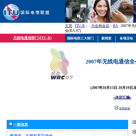
主页
:
ITU-R
； :
大会和会议
; :
RA
: 2007
会(RA-07)
无线电通信部门(ITU-R)
国际电联三大部门
新闻室
各项活动
2007年无线电通信全会(
(2007年10月15日-10月19日
«决议汇编»
全部收缩
一般信息
邀请函、注册和其它函件