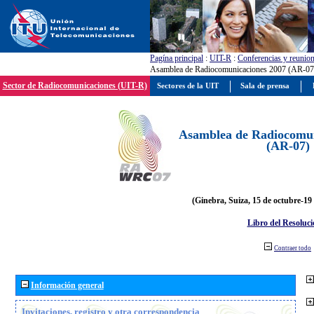
Pagína principal
:
UIT-R
:
Conferencias y reunio
Asamblea de Radiocomunicaciones 2007 (AR-07
Sector de Radiocomunicaciones (UIT-R)
Sectores de la UIT
Sala de prensa
Asamblea de Radiocomun
(AR-07)
(Ginebra, Suiza, 15 de octubre-19
Libro del Resoluci
Contraer todo
Información general
Invitaciones, registro y otra correspondencia