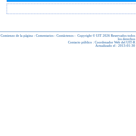
Comienzo de la página
-
Comentarios
-
Contáctenos
-
Copyright © UIT 2026
Reservados todos
los derechos
Contacto público :
Coordenador Web del UIT-R
Actualizado el : 2013-01-30