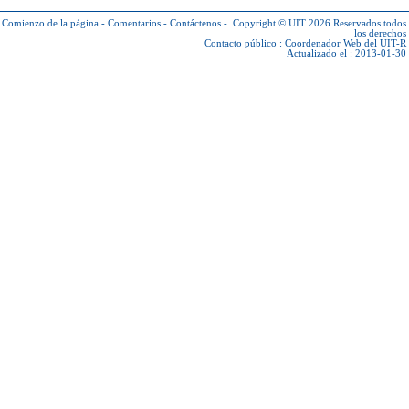
Comienzo de la página
-
Comentarios
-
Contáctenos
-
Copyright © UIT 2026
Reservados todos
los derechos
Contacto público :
Coordenador Web del UIT-R
Actualizado el : 2013-01-30