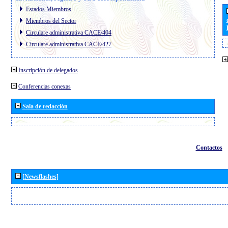
Estados Miembros
Miembros del Sector
Circulare administrativa CACE/404
Circulare administrativa CACE/427
Inscripción de delegados
Conferencias conexas
Sala de redacción
Contactos
[Newsflashes]