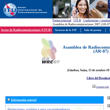
Pagína principal
:
UIT-R
:
Conferencias y reunio
Asamblea de Radiocomunicaciones 2007 (AR-07
Sector de Radiocomunicaciones (UIT-R)
Sectores de la UIT
Sala de prensa
Asamblea de Radiocomun
(AR-07)
(Ginebra, Suiza, 15 de octubre-19
Libro del Resoluci
Contraer todo
Información general
Invitaciones, registro y otra correspondencia