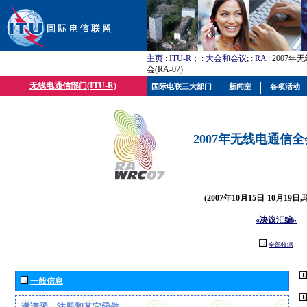
主页
:
ITU-R
； :
大会和会议
; :
RA
: 2007
会(RA-07)
无线电通信部门(ITU-R)
国际电联三大部门
新闻室
各项活动
2007年无线电通信全会(
(2007年10月15日-10月19日
«决议汇编»
全部收缩
一般信息
邀请函、注册和其它函件