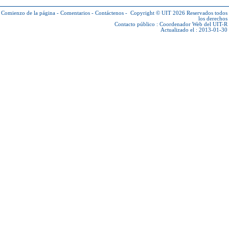
Comienzo de la página
-
Comentarios
-
Contáctenos
-
Copyright © UIT 2026
Reservados todos
los derechos
Contacto público :
Coordenador Web del UIT-R
Actualizado el : 2013-01-30