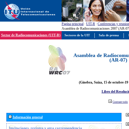
Pagína principal
:
UIT-R
:
Conferencias y reunio
Asamblea de Radiocomunicaciones 2007 (AR-07
Sector de Radiocomunicaciones (UIT-R)
Sectores de la UIT
Sala de prensa
Asamblea de Radiocomun
(AR-07)
(Ginebra, Suiza, 15 de octubre-19
Libro del Resoluci
Contraer todo
Información general
Invitaciones, registro y otra correspondencia