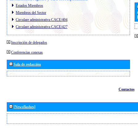
Estados Miembros
Miembros del Sector
Circulare administrativa CACE/404
Circulare administrativa CACE/427
Inscripción de delegados
Conferencias conexas
Sala de redacción
Contactos
[Newsflashes]