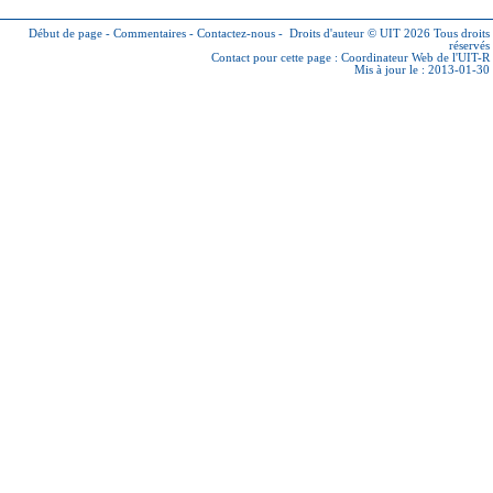
Début de page
-
Commentaires
-
Contactez-nous
-
Droits d'auteur © UIT 2026
Tous droits
réservés
Contact pour cette page :
Coordinateur Web de l'UIT-R
Mis à jour le : 2013-01-30