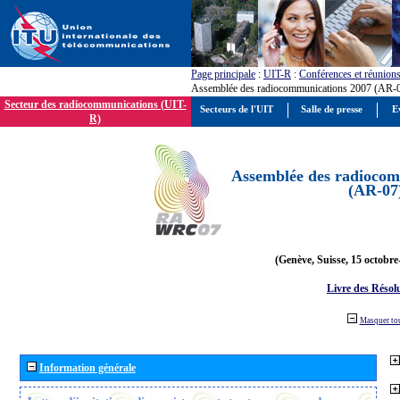
Page principale
:
UIT-R
:
Conférences et réunion
Assemblée des radiocommunications 2007 (AR-
Secteur des radiocommunications (UIT-
Secteurs de l'UIT
Salle de presse
E
R)
Assemblée des radiocom
(AR-07
(Genève, Suisse, 15 octobre
Livre des Résol
Masquer to
Information générale