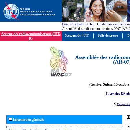
Page principale
:
UIT-R
:
Conférences et réunion
Assemblée des radiocommunications 2007 (AR-
Secteur des radiocommunications (UIT-
Secteurs de l'UIT
Salle de presse
E
R)
Assemblée des radiocom
(AR-07
(Genève, Suisse, 15 octobre
Livre des Résol
Masquer to
Information générale