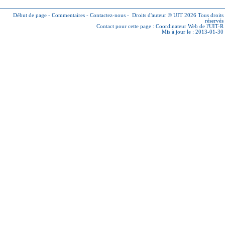
Début de page
-
Commentaires
-
Contactez-nous
-
Droits d'auteur © UIT 2026
Tous droits
réservés
Contact pour cette page :
Coordinateur Web de l'UIT-R
Mis à jour le : 2013-01-30