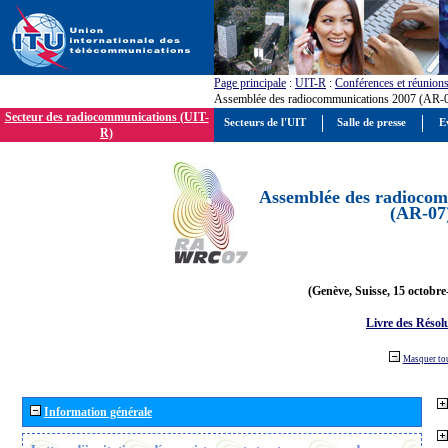
Page principale
:
UIT-R
:
Conférences et réunion
Assemblée des radiocommunications 2007 (AR-
Secteur des radiocommunications (UIT-
Secteurs de l'UIT
Salle de presse
E
R)
Assemblée des radiocom
(AR-07
(Genève, Suisse, 15 octobre
Livre des Résol
Masquer to
Information générale