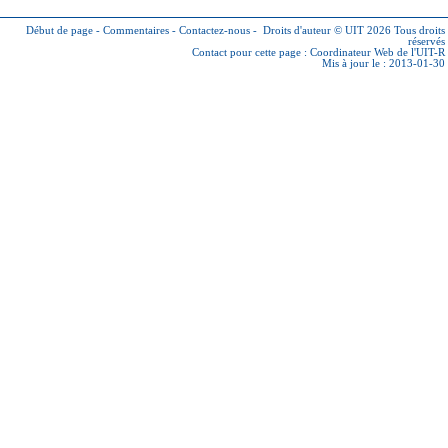
Début de page
-
Commentaires
-
Contactez-nous
-
Droits d'auteur © UIT 2026
Tous droits
réservés
Contact pour cette page :
Coordinateur Web de l'UIT-R
Mis à jour le : 2013-01-30