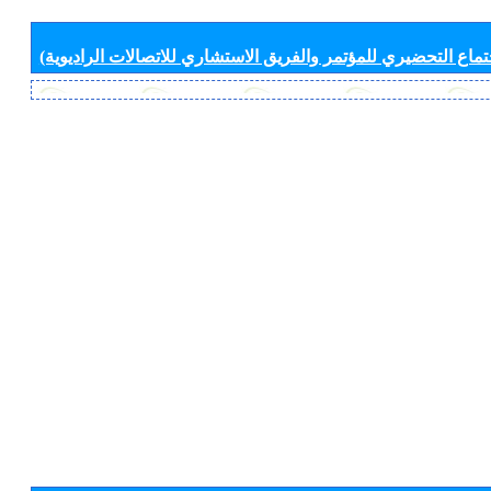
جتماع التحضيري للمؤتمر والفريق الاستشاري للاتصالات الراديوية)