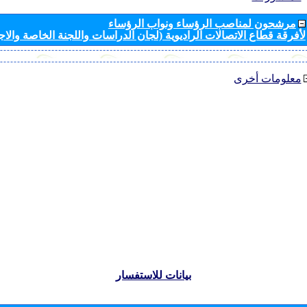
مرشحون لمناصب الرؤساء ونواب الرؤساء
لأفرقة قطاع الاتصالات الراديوية (لجان الدراسات واللجنة الخاصة والا
معلومات أخرى
بيانات للاستفسار