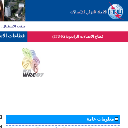
صفحة الاستقبال
:
ق
قطاعات الاتح
قطاع الاتصالات الراديوية (ITU-R)
معلومات عامة