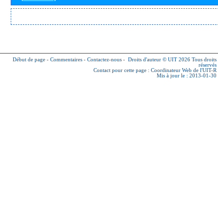
Début de page
-
Commentaires
-
Contactez-nous
-
Droits d'auteur © UIT 2026
Tous droits
réservés
Contact pour cette page :
Coordinateur Web de l'UIT-R
Mis à jour le : 2013-01-30