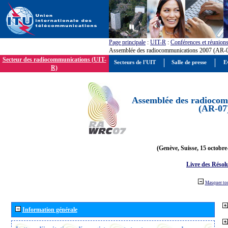
Page principale
:
UIT-R
:
Conférences et réunion
Assemblée des radiocommunications 2007 (AR-
Secteur des radiocommunications (UIT-
Secteurs de l'UIT
Salle de presse
E
R)
Assemblée des radiocom
(AR-07
(Genève, Suisse, 15 octobre
Livre des Résol
Masquer to
Information générale