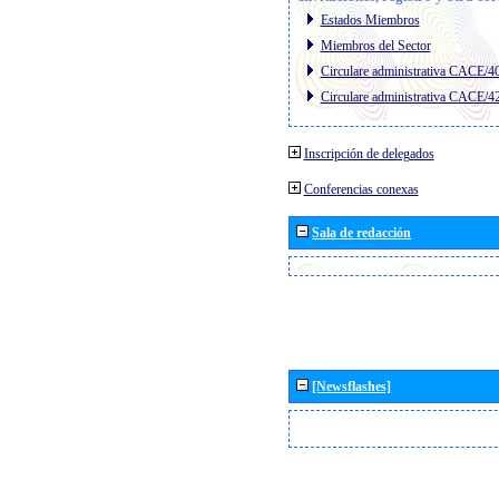
Estados Miembros
Miembros del Sector
Circulare administrativa CACE/4
Circulare administrativa CACE/4
Inscripción de delegados
Conferencias conexas
Sala de redacción
[Newsflashes]