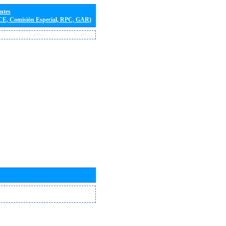
entes
(CE, Comisión Especial, RPC, GAR)