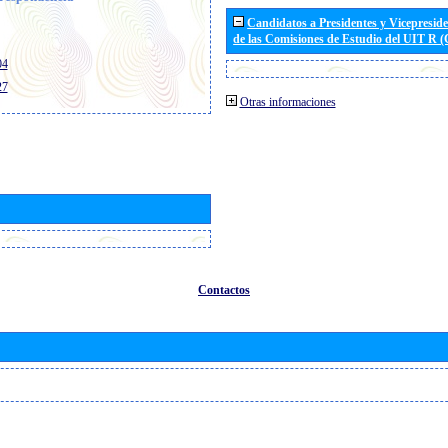
Candidatos a Presidentes y Vicepresid
de las Comisiones de Estudio del UIT R 
04
27
Otras informaciones
Contactos