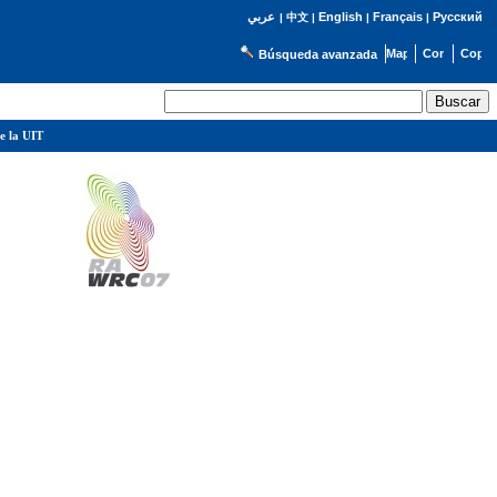
English
Français
Русский
عربي
|
中文
|
|
|
Búsqueda avanzada
e la UIT