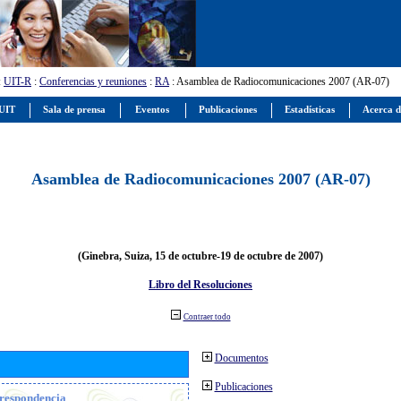
:
UIT-R
:
Conferencias y reuniones
:
RA
: Asamblea de Radiocomunicaciones 2007 (AR-07)
 UIT
Sala de prensa
Eventos
Publicaciones
Estadísticas
Acerca d
Asamblea de Radiocomunicaciones 2007 (AR-07)
(Ginebra, Suiza, 15 de octubre-19 de octubre de 2007)
Libro del Resoluciones
Contraer todo
Documentos
Publicaciones
orrespondencia