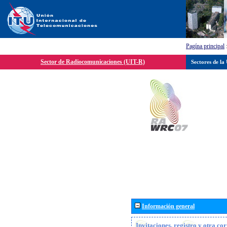
Pagína principal
Sector de Radiocomunicaciones (UIT-R)
Sectores de la
Información general
Invitaciones, registro y otra c