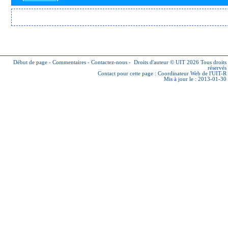
Début de page
-
Commentaires
-
Contactez-nous
-
Droits d'auteur © UIT 2026
Tous droits
réservés
Contact pour cette page :
Coordinateur Web de l'UIT-R
Mis à jour le : 2013-01-30