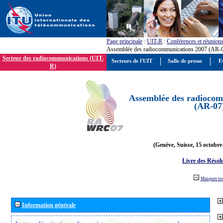
Page principale
:
UIT-R
:
Conférences et réunion
Assemblée des radiocommunications 2007 (AR-
Secteur des radiocommunications (UIT-
Secteurs de l'UIT
Salle de presse
E
R)
Assemblée des radiocom
(AR-07
(Genève, Suisse, 15 octobre
Livre des Résol
Masquer to
Information générale