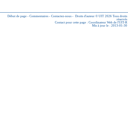
Début de page
-
Commentaires
-
Contactez-nous
-
Droits d'auteur © UIT 2026
Tous droits
réservés
Contact pour cette page :
Coordinateur Web de l'UIT-R
Mis à jour le : 2013-01-30