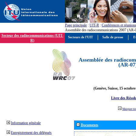
Page principale
:
UIT-R
:
Conférences et réunion
Assemblée des radiocommunications 2007 (AR-
Secteur des radiocommunications (UIT-
Secteurs de l'UIT
Salle de presse
E
R)
Assemblée des radiocom
(AR-07
(Genève, Suisse, 15 octobre
Livre des Résol
Masquer to
Information générale
Documents
Enregistrement des délégués