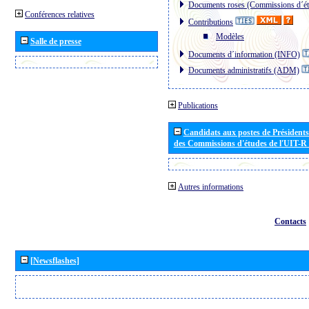
Documents roses (Commissions d´ét
Conférences relatives
Contributions
Modèles
Salle de presse
Documents d´information (INFO)
Documents administratifs (ADM)
Publications
Candidats aux postes de Présidents 
des Commissions d'études de l'UIT-R
Autres informations
Contacts
[Newsflashes]