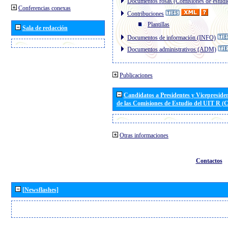
Documentos rosas (Comisiones de estudi
Conferencias conexas
Contribuciones
Plantillas
Sala de redacción
Documentos de información (INFO)
Documentos administrativos (ADM)
Publicaciones
Candidatos a Presidentes y Vicepreside
de las Comisiones de Estudio del UIT R 
Otras informaciones
Contactos
[Newsflashes]