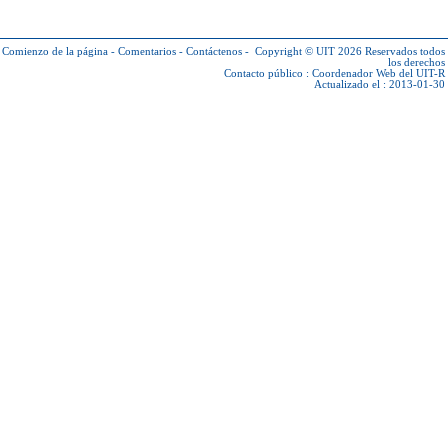
Comienzo de la página
-
Comentarios
-
Contáctenos
-
Copyright © UIT 2026
Reservados todos
los derechos
Contacto público :
Coordenador Web del UIT-R
Actualizado el : 2013-01-30