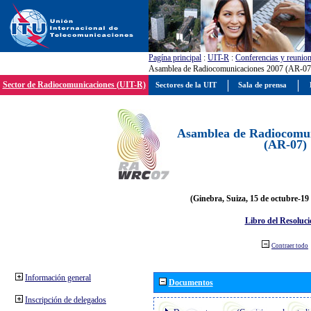
Pagína principal
:
UIT-R
:
Conferencias y reunio
Asamblea de Radiocomunicaciones 2007 (AR-07
Sector de Radiocomunicaciones (UIT-R)
Sectores de la UIT
Sala de prensa
Asamblea de Radiocomun
(AR-07)
(Ginebra, Suiza, 15 de octubre-19
Libro del Resoluci
Contraer todo
Información general
Documentos
Inscripción de delegados