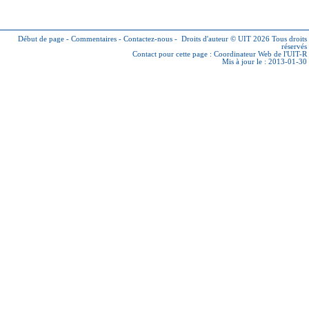
Début de page
-
Commentaires
-
Contactez-nous
-
Droits d'auteur © UIT 2026
Tous droits
réservés
Contact pour cette page :
Coordinateur Web de l'UIT-R
Mis à jour le : 2013-01-30