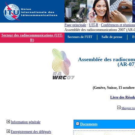
Page principale
:
UIT-R
:
Conférences et réunion
Assemblée des radiocommunications 2007 (AR-
Secteur des radiocommunications (UIT-
Secteurs de l'UIT
Salle de presse
E
R)
Assemblée des radiocom
(AR-07
(Genève, Suisse, 15 octobre
Livre des Résol
Masquer to
Information générale
Documents
Enregistrement des délégués