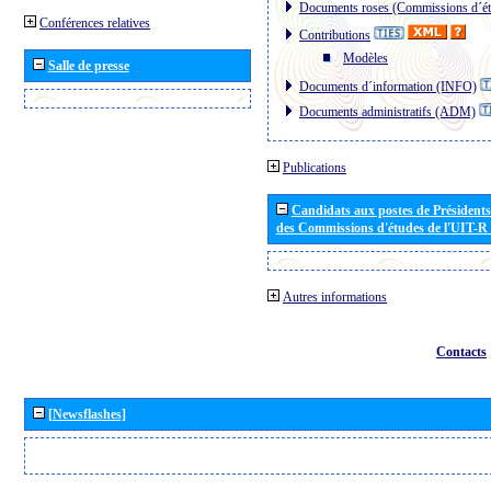
Documents roses (Commissions d´ét
Conférences relatives
Contributions
Modèles
Salle de presse
Documents d´information (INFO)
Documents administratifs (ADM)
Publications
Candidats aux postes de Présidents 
des Commissions d'études de l'UIT-R
Autres informations
Contacts
[Newsflashes]