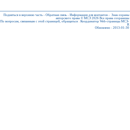
Подняться в верхнюю часть
-
Обратная связь
-
Информация для контактов
-
Знак охраны
авторского права © МСЭ 2026
Все права сохранены
По вопросам, связанным с этой страницей, обращаться :
Координатор Web-страницы МСЭ-
R
Обновлено : 2013-01-30