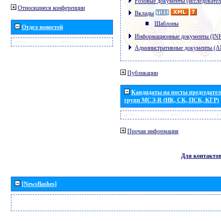
Розовые документы (исследовател
Относящиеся конференции
Вклады
Шаблоны
Отдел новостей
Информационные документы (IN
Административные документы (
Публикации
Кандидаты на посты председател
групп МСЭ-R (ИК, СК, ПСК, КГР)
Прочая информация
Для контакто
[Newsflashes]