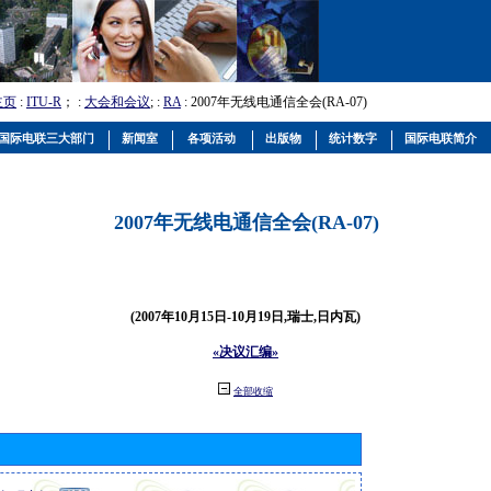
主页
:
ITU-R
； :
大会和会议
; :
RA
: 2007年无线电通信全会(RA-07)
国际电联三大部门
新闻室
各项活动
出版物
统计数字
国际电联简介
2007年无线电通信全会(RA-07)
(2007年10月15日-10月19日,瑞士,日内瓦)
«决议汇编»
全部收缩