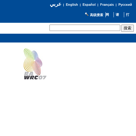
عربي
English
Español
Français
Русский
|
|
|
|
高级搜索