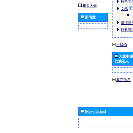
粉色文件
相关大会
文稿
新闻室
情况通报
行政管理
出版物
无线电通
的候选人
其它信息
[Newsflashes]