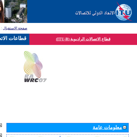
صفحة الاستقبال
:
ق
قطاعات الاتح
قطاع الاتصالات الراديوية (ITU-R)
معلومات عامة