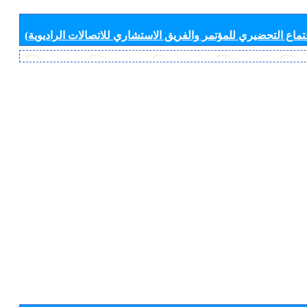
جتماع التحضيري للمؤتمر والفريق الاستشاري للاتصالات الراديوية)