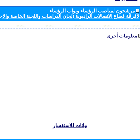
مرشحون لمناصب الرؤساء ونواب الرؤساء
لأفرقة قطاع الاتصالات الراديوية (لجان الدراسات واللجنة الخاصة والا
معلومات أخرى
بيانات للاستفسار