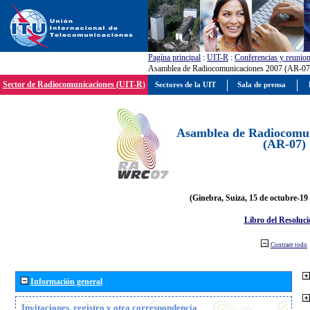
Pagína principal
:
UIT-R
:
Conferencias y reunio
Asamblea de Radiocomunicaciones 2007 (AR-07
Sector de Radiocomunicaciones (UIT-R)
Sectores de la UIT
Sala de prensa
Asamblea de Radiocomun
(AR-07)
(Ginebra, Suiza, 15 de octubre-19
Libro del Resoluci
Contraer todo
Información general
Invitaciones, registro y otra correspondencia