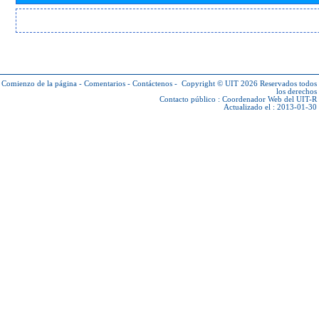
Comienzo de la página
-
Comentarios
-
Contáctenos
-
Copyright © UIT 2026
Reservados todos
los derechos
Contacto público :
Coordenador Web del UIT-R
Actualizado el : 2013-01-30