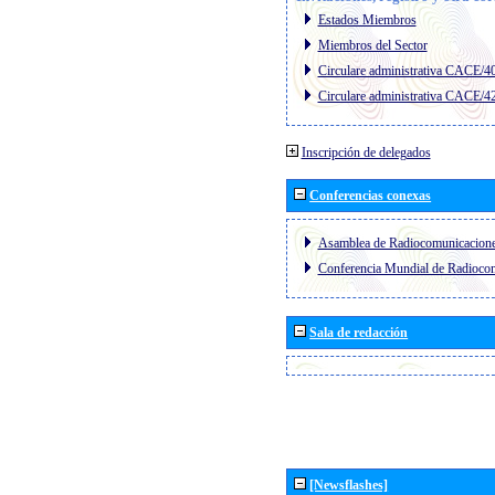
Estados Miembros
Miembros del Sector
Circulare administrativa CACE/4
Circulare administrativa CACE/4
Inscripción de delegados
Conferencias conexas
Asamblea de Radiocomunicacion
Conferencia Mundial de Radioc
Sala de redacción
[Newsflashes]