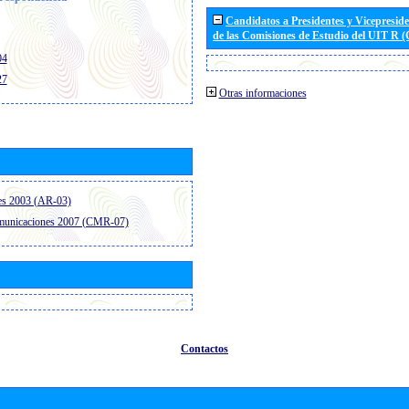
Candidatos a Presidentes y Vicepresid
de las Comisiones de Estudio del UIT R 
04
27
Otras informaciones
es 2003 (AR-03)
omunicaciones 2007 (CMR-07)
Contactos