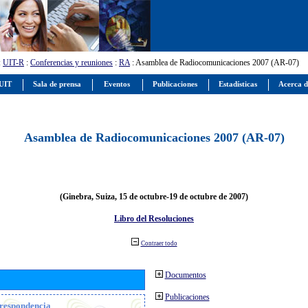
:
UIT-R
:
Conferencias y reuniones
:
RA
: Asamblea de Radiocomunicaciones 2007 (AR-07)
 UIT
Sala de prensa
Eventos
Publicaciones
Estadísticas
Acerca d
Asamblea de Radiocomunicaciones 2007 (AR-07)
(Ginebra, Suiza, 15 de octubre-19 de octubre de 2007)
Libro del Resoluciones
Contraer todo
Documentos
Publicaciones
orrespondencia