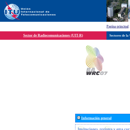
Pagína principal
Sector de Radiocomunicaciones (UIT-R)
Sectores de la
Información general
Invitaciones, registro y otra c