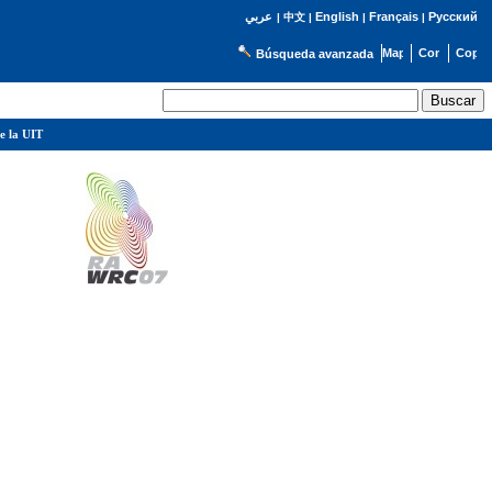
English
Français
Русский
عربي
|
中文
|
|
|
Búsqueda avanzada
e la UIT