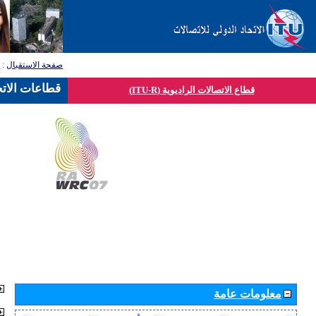
صفحة الاستقبال
:
ق
قطاعات الاتح
قطاع الاتصالات الراديوية (ITU-R)
معلومات عامة