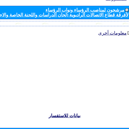
مرشحون لمناصب الرؤساء ونواب الرؤساء
لأفرقة قطاع الاتصالات الراديوية (لجان الدراسات واللجنة الخاصة والا
معلومات أخرى
بيانات للاستفسار