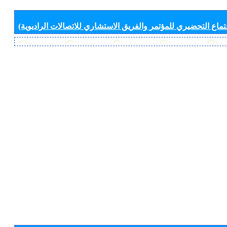
جتماع التحضيري للمؤتمر والفريق الاستشاري للاتصالات الراديوية)