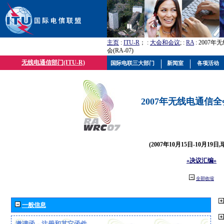
主页
:
ITU-R
； :
大会和会议
; :
RA
: 2007
会(RA-07)
无线电通信部门(ITU-R)
国际电联三大部门
新闻室
各项活动
2007年无线电通信全会(
(2007年10月15日-10月19日
«决议汇编»
全部收缩
一般信息
邀请函、注册和其它函件