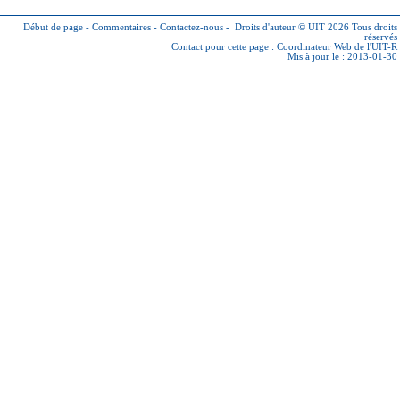
Début de page
-
Commentaires
-
Contactez-nous
-
Droits d'auteur © UIT 2026
Tous droits
réservés
Contact pour cette page :
Coordinateur Web de l'UIT-R
Mis à jour le : 2013-01-30