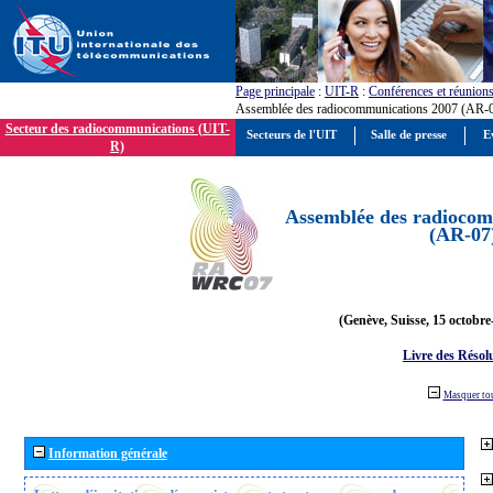
Page principale
:
UIT-R
:
Conférences et réunion
Assemblée des radiocommunications 2007 (AR-
Secteur des radiocommunications (UIT-
Secteurs de l'UIT
Salle de presse
E
R)
Assemblée des radiocom
(AR-07
(Genève, Suisse, 15 octobre
Livre des Résol
Masquer to
Information générale