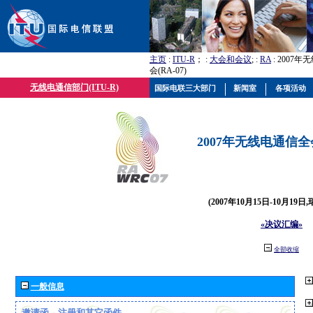
主页
:
ITU-R
； :
大会和会议
; :
RA
: 2007
会(RA-07)
无线电通信部门(ITU-R)
国际电联三大部门
新闻室
各项活动
2007年无线电通信全会(
(2007年10月15日-10月19日
«决议汇编»
全部收缩
一般信息
邀请函、注册和其它函件