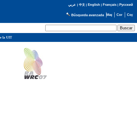
English
Français
Русский
عربي
|
中文
|
|
|
Búsqueda avanzada
e la UIT