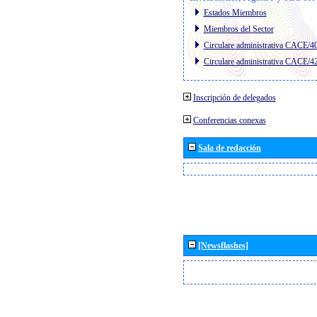
Estados Miembros
Miembros del Sector
Circulare administrativa CACE/4
Circulare administrativa CACE/4
Inscripción de delegados
Conferencias conexas
Sala de redacción
[Newsflashes]