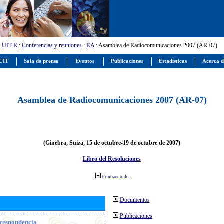
:
UIT-R
:
Conferencias y reuniones
:
RA
: Asamblea de Radiocomunicaciones 2007 (AR-07)
 UIT
Sala de prensa
Eventos
Publicaciones
Estadísticas
Acerca d
Asamblea de Radiocomunicaciones 2007 (AR-07)
(Ginebra, Suiza, 15 de octubre-19 de octubre de 2007)
Libro del Resoluciones
Contraer todo
Documentos
Publicaciones
orrespondencia