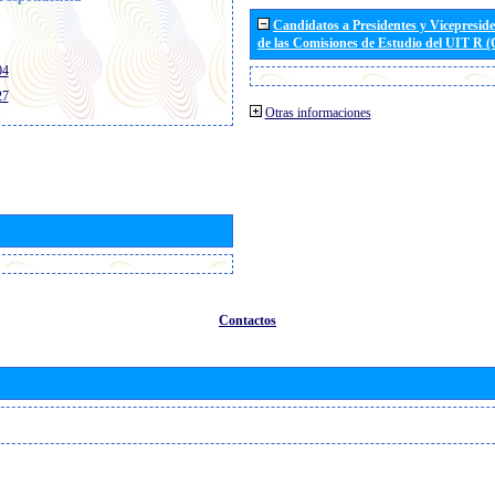
Candidatos a Presidentes y Vicepresid
de las Comisiones de Estudio del UIT R 
04
27
Otras informaciones
Contactos