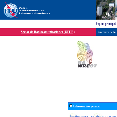
Pagína principal
Sector de Radiocomunicaciones (UIT-R)
Sectores de la
Información general
Invitaciones, registro y otra c