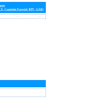
entes
(CE, Comisión Especial, RPC, GAR)