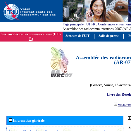
Page principale
:
UIT-R
:
Conférences et réunion
Assemblée des radiocommunications 2007 (AR-
Secteur des radiocommunications (UIT-
Secteurs de l'UIT
Salle de presse
E
R)
Assemblée des radiocom
(AR-07
(Genève, Suisse, 15 octobre
Livre des Résol
Masquer to
Information générale