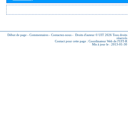
Début de page
-
Commentaires
-
Contactez-nous
-
Droits d'auteur © UIT 2026
Tous droits
réservés
Contact pour cette page :
Coordinateur Web de l'UIT-R
Mis à jour le : 2013-01-30