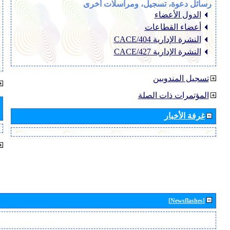
رسائل دعوة، تسجيل، ومراسلات أخرى
الدول الأعضاء
أعضاء القطاعات
النشرة الإدارية CACE/404
النشرة الإدارية CACE/427
تسجيل المندوبين
المؤتمرات ذات الصلة
غرفة الأخبار
[Newsflashes]