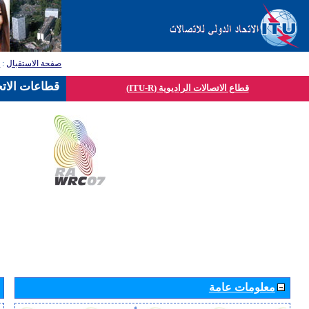
صفحة الاستقبال
:
ق
قطاعات الاتح
قطاع الاتصالات الراديوية (ITU-R)
معلومات عامة