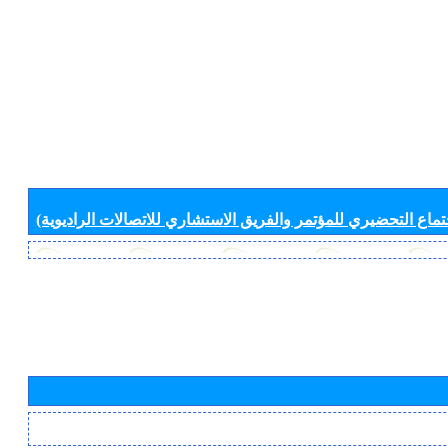
جتماع التحضيري للمؤتمر والفريق الاستشاري للاتصالات الراديوية)