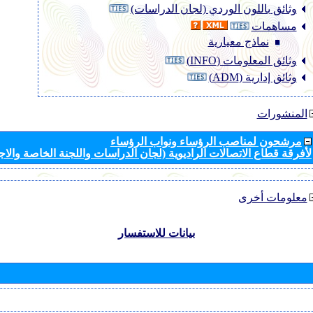
وثائق باللون الوردي (لجان الدراسات)
مساهمات
نماذج معيارية
وثائق المعلومات (INFO)
وثائق إدارية (ADM)
المنشورات
مرشحون لمناصب الرؤساء ونواب الرؤساء
لأفرقة قطاع الاتصالات الراديوية (لجان الدراسات واللجنة الخاصة والا
معلومات أخرى
بيانات للاستفسار