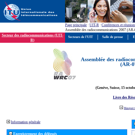
Page principale
:
UIT-R
:
Conférences et réunion
Assemblée des radiocommunications 2007 (AR-
Secteur des radiocommunications (UIT-
Secteurs de l'UIT
Salle de presse
E
R)
Assemblée des radioco
(AR-0
(Genève, Suisse, 15 octob
Livre des Réso
Masquer 
Information générale
Enregistrement des délégués