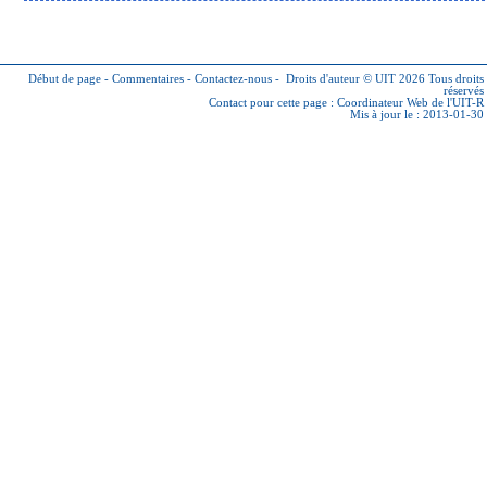
Début de page
-
Commentaires
-
Contactez-nous
-
Droits d'auteur © UIT 2026
Tous droits
réservés
Contact pour cette page :
Coordinateur Web de l'UIT-R
Mis à jour le : 2013-01-30