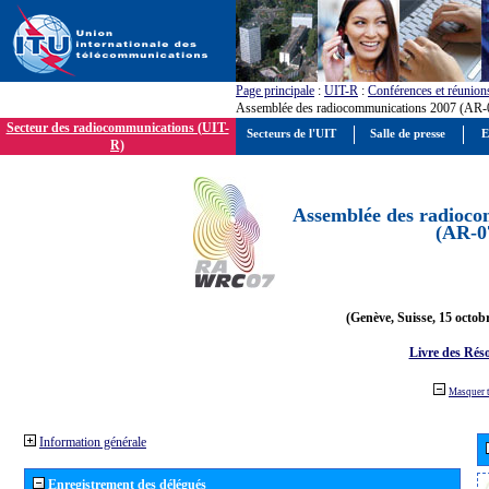
Page principale
:
UIT-R
:
Conférences et réunion
Assemblée des radiocommunications 2007 (AR-
Secteur des radiocommunications (UIT-
Secteurs de l'UIT
Salle de presse
E
R)
Assemblée des radioco
(AR-0
(Genève, Suisse, 15 octob
Livre des Réso
Masquer 
Information générale
Enregistrement des délégués