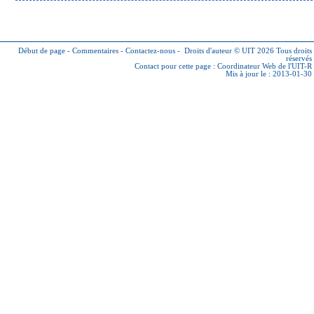
Début de page
-
Commentaires
-
Contactez-nous
-
Droits d'auteur © UIT 2026
Tous droits
réservés
Contact pour cette page :
Coordinateur Web de l'UIT-R
Mis à jour le : 2013-01-30