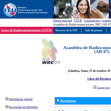
Pagína principal
:
UIT-R
:
Conferencias y reunio
Asamblea de Radiocomunicaciones 2007 (AR-07
Sector de Radiocomunicaciones (UIT-R)
Sectores de la UIT
Sala de prensa
Asamblea de Radiocomun
(AR-07)
(Ginebra, Suiza, 15 de octubre-19
Libro del Resoluci
Contraer todo
Información general
Documentos
Inscripción de delegados