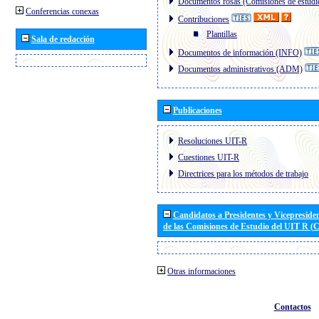
Documentos rosas (Comisiones de estudi
Conferencias conexas
Contribuciones
Plantillas
Sala de redacción
Documentos de información (INFO)
Documentos administrativos (ADM)
Publicaciones
Resoluciones UIT-R
Cuestiones UIT-R
Directrices para los métodos de trabajo
Candidatos a Presidentes y Vicepreside
de las Comisiones de Estudio del UIT R 
Otras informaciones
Contactos