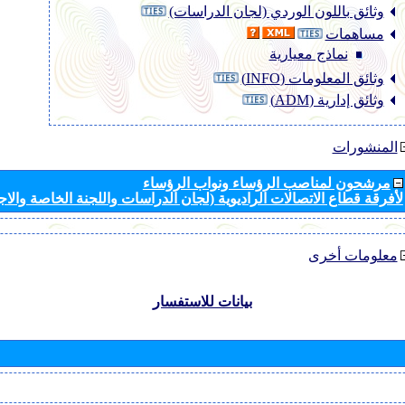
وثائق باللون الوردي (لجان الدراسات)
مساهمات
نماذج معيارية
وثائق المعلومات (INFO)
وثائق إدارية (ADM)
المنشورات
مرشحون لمناصب الرؤساء ونواب الرؤساء
لأفرقة قطاع الاتصالات الراديوية (لجان الدراسات واللجنة الخاصة والا
معلومات أخرى
بيانات للاستفسار