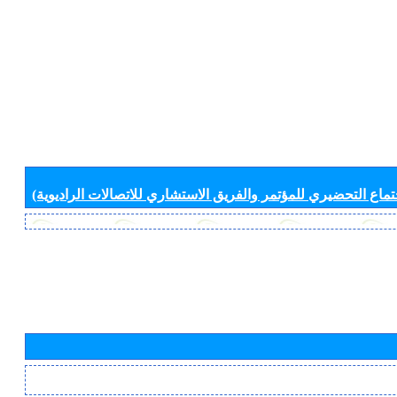
جتماع التحضيري للمؤتمر والفريق الاستشاري للاتصالات الراديوية)