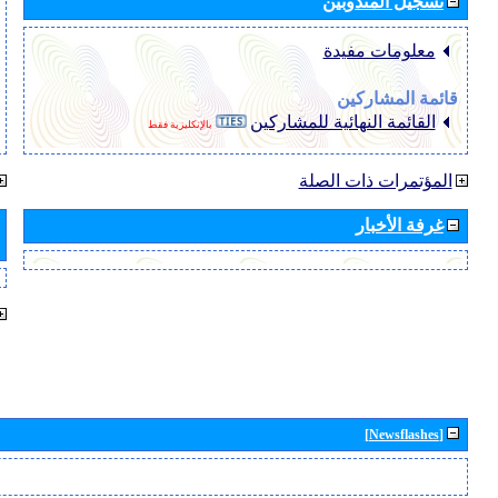
تسجيل المندوبين
معلومات مفيدة
قائمة المشاركين
القائمة النهائية للمشاركين
بالإنكليزية فقط
المؤتمرات ذات الصلة
غرفة الأخبار
[Newsflashes]