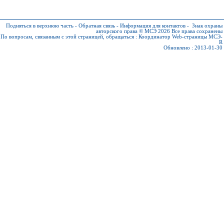
Подняться в верхнюю часть
-
Обратная связь
-
Информация для контактов
-
Знак охраны
авторского права © МСЭ 2026
Все права сохранены
По вопросам, связанным с этой страницей, обращаться :
Координатор Web-страницы МСЭ-
R
Обновлено : 2013-01-30