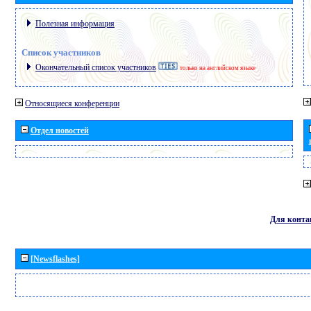
Полезная информация
Список участников
Окончательный список участников
только на английском языке
Относящиеся конференции
Отдел новостей
Для конта
[Newsflashes]