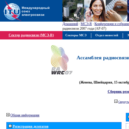
Домашний
:
МСЭ-R
:
Конференции и собрани
радиосвязи 2007 года (АР-07)
Сектор радиосвязи (МСЭ-R)
Секторы МСЭ
Отдел новостей
М
Ассамблея радиосвязи 
(Женева, Швейцария, 15 октября
Сборник рез
Свернуть
Общая информация
Регистрация делегатов