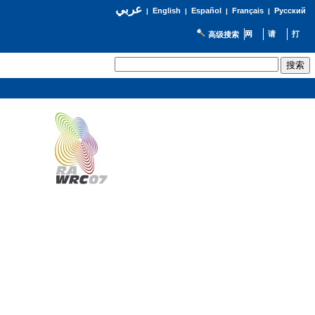
عربي
English
Español
Français
Русский
|
|
|
|
高级搜索