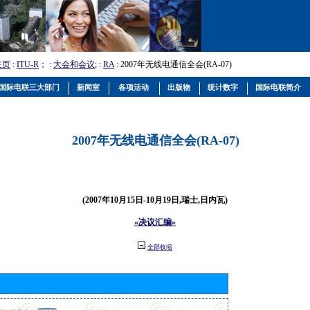
主页
:
ITU-R
； :
大会和会议
; :
RA
: 2007年无线电通信全会(RA-07)
国际电联三大部门
新闻室
各项活动
出版物
统计数字
国际电联简介
2007年无线电通信全会(RA-07)
(2007年10月15日-10月19日,瑞士,日内瓦)
«决议汇编»
全部收缩