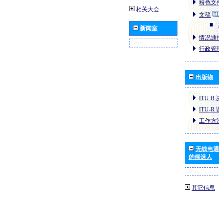
粉色文件
相关大会
文稿
新闻室
情况通报
行政管理
出版物
ITU-R
ITU-R
工作方
无线电通
的候选人
其它信息