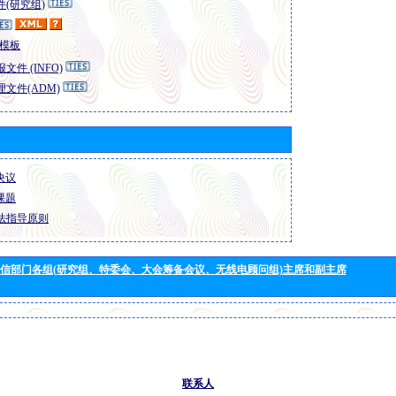
(研究组)
模板
文件 (INFO)
文件(ADM)
 决议
 课题
法指导原则
信部门各组(研究组、特委会、大会筹备会议、无线电顾问组)主席和副主席
联系人