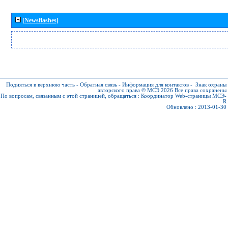
[Newsflashes]
Подняться в верхнюю часть
-
Обратная связь
-
Информация для контактов
-
Знак охраны
авторского права © МСЭ 2026
Все права сохранены
По вопросам, связанным с этой страницей, обращаться :
Координатор Web-страницы МСЭ-
R
Обновлено : 2013-01-30