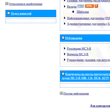
Розовые документы (исследовател
Относящиеся конференции
Вклады
Шаблоны
Отдел новостей
Информационные документы (IN
Административные документы (
Публикации
Резолюции МСЭ-R
Вопросы МСЭ-R
Руководящие указания для метод
Кандидаты на посты председател
групп МСЭ-R (ИК, СК, ПСК, КГР)
Прочая информация
Для контакто